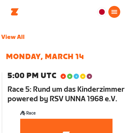
日
本
日
View All
本
語
MONDAY, MARCH 14
5:00 PM UTC
Race 5: Rund um das Kinderzimmer
powered by RSV UNNA 1968 e.V.
Race