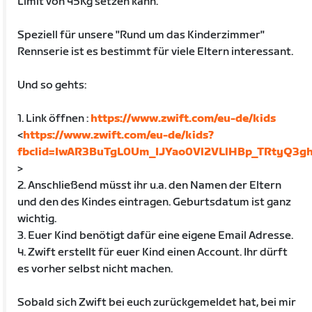
Limit von 45Kg setzen kann.
Speziell für unsere "Rund um das Kinderzimmer"
Rennserie ist es bestimmt für viele Eltern interessant.
Und so gehts:
1. Link öffnen :
https://www.zwift.com/eu-de/kids
<
https://www.zwift.com/eu-de/kids?
fbclid=IwAR3BuTgL0Um_IJYao0Vl2VLlHBp_TRtyQ3
>
2. Anschließend müsst ihr u.a. den Namen der Eltern
und den des Kindes eintragen. Geburtsdatum ist ganz
wichtig.
3. Euer Kind benötigt dafür eine eigene Email Adresse.
4. Zwift erstellt für euer Kind einen Account. Ihr dürft
es vorher selbst nicht machen.
Sobald sich Zwift bei euch zurückgemeldet hat, bei mir