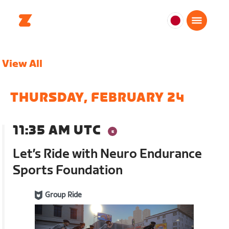
日
本
日
View All
本
語
THURSDAY, FEBRUARY 24
11:35 AM UTC
Let’s Ride with Neuro Endurance
Sports Foundation
Group Ride