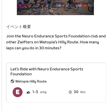
イベント概要
Join the Neuro Endurance Sports Foundation club and
other Zwifters on Watopia’s Hilly Route. How many
laps can you do in 30 minutes?
Let’s Ride with Neuro Endurance Sports
Foundation
Watopia Hilly Route
1
5
30
Min