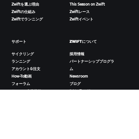
Zwiftを選ぶ理由
This Season on Zwift
Zwiftの仕組み
Zwiftレース
Zwiftでランニング
Zwiftイベント
サポート
ZWIFTについて
サイクリング
採用情報
ランニング
パートナーシッププログラ
アカウント&注文
ム
How-To動画
Newsroom
フォーラム
ブログ
サーバー稼働状況
D&Iの取り組み
お問い合わせ
ZWIFTをダウンロード