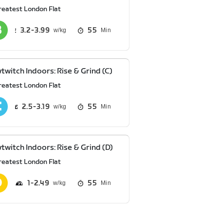
reatest London Flat
3.2
3.99
55
Min
twitch Indoors: Rise & Grind (C)
reatest London Flat
2.5
3.19
55
Min
twitch Indoors: Rise & Grind (D)
reatest London Flat
1
2.49
55
Min