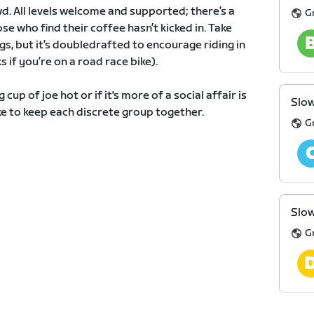
d. All levels welcome and supported; there’s a
G
se who find their coffee hasn’t kicked in. Take
egs, but it’s doubledrafted to encourage riding in
if you’re on a road race bike).
p of joe hot or if it's more of a social affair is
Slow
ike to keep each discrete group together.
G
Slow
G