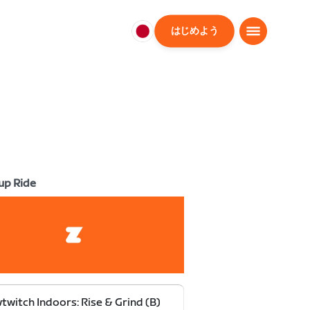
はじめよう
日
本
日
本
語
up Ride
twitch Indoors: Rise & Grind (B)