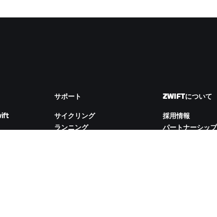
サポート
ZWIFTについて
ift
サイクリング
採用情報
ランニング
パートナーシップ
アカウント&注文
ム
How-To動画
Newsroom
フォーラム
ブログ
サーバー稼働状況
D&Iの取り組み
お問い合わせ