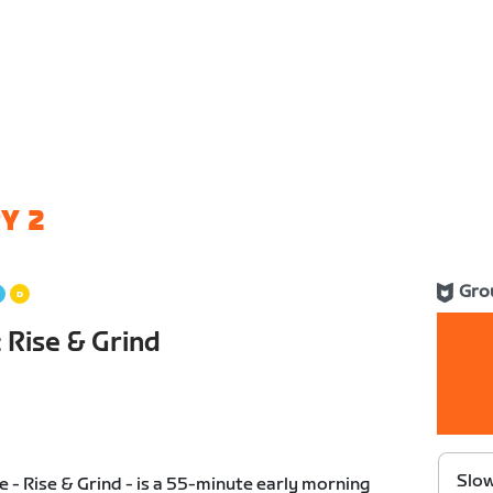
Y 2
Gro
 Rise & Grind
Slow
 - Rise & Grind - is a 55-minute early morning