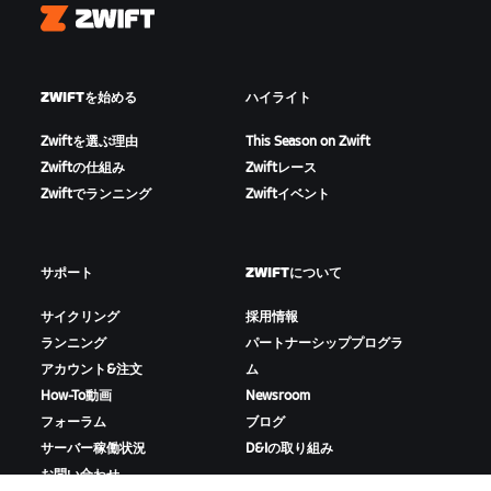
Zwift
ZWIFTを始める
ハイライト
Zwiftを選ぶ理由
This Season on Zwift
Zwiftの仕組み
Zwiftレース
Zwiftでランニング
Zwiftイベント
サポート
ZWIFTについて
サイクリング
採用情報
ランニング
パートナーシッププログラ
アカウント&注文
ム
How-To動画
Newsroom
フォーラム
ブログ
サーバー稼働状況
D&Iの取り組み
お問い合わせ