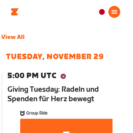
日
本
日
View All
本
語
TUESDAY, NOVEMBER 29
5:00 PM UTC
Giving Tuesday: Radeln und
Spenden für Herz bewegt
Group Ride