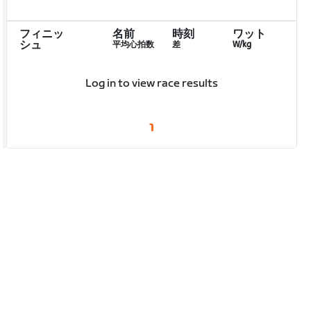
フィニッ
名前
時刻
ワット
シュ
平均心拍数
差
W/kg
Log in to view race results
1