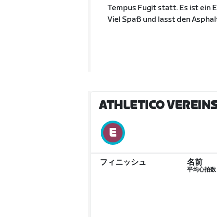
Tempus Fugit statt. Es ist ein
Viel Spaß und lasst den Asphal
ATHLETICO VEREIN
フィニッシュ
名前
平均心拍数