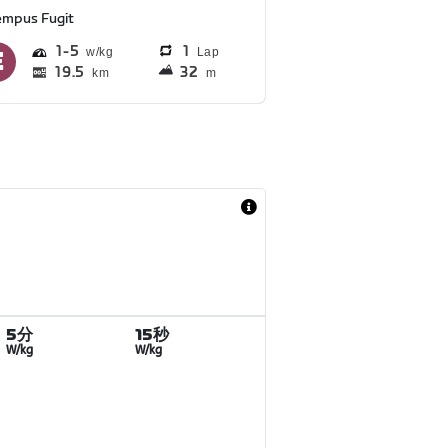
empus Fugit
1
5
1
Lap
19.5
32
km
m
5分
15秒
W/kg
W/kg