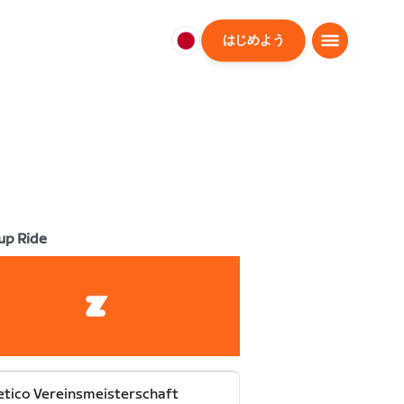
はじめよう
日
本
日
本
語
up Ride
etico Vereinsmeisterschaft