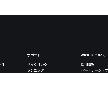
サポート
ZWIFTについて
ift
サイクリング
採用情報
ランニング
パートナーシップ
アカウント&注文
ム
How-To動画
Newsroom
フォーラム
ブログ
サーバー稼働状況
D&Iの取り組み
お問い合わせ