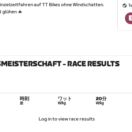
 Einzelzeitfahren auf TT Bikes ohne Windschatten.
T
t glühen 🔥
SMEISTERSCHAFT
- RACE RESULTS
時刻
ワット
20分
差
W/kg
W/kg
Log in to view race results