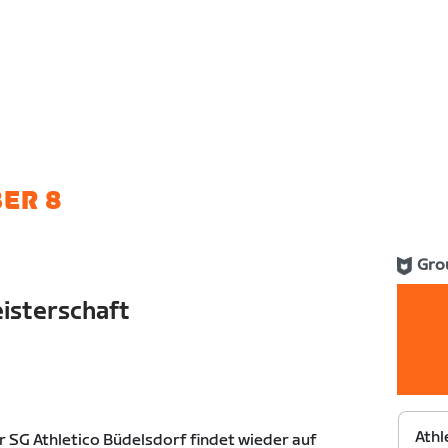
ER 8
Gro
isterschaft
Athl
r SG Athletico Büdelsdorf findet wieder auf