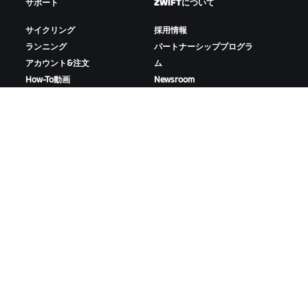
サポート
ZWIFTについて
サイクリング
採用情報
ランニング
パートナーシッププログラ
アカウント&注文
ム
How-To動画
Newsroom
フォーラム
ブログ
サーバー稼働状況
D&Iの取り組み
お問い合わせ
ZWIFTをダウンロード
ZWIFTコンパニオンをダウンロード