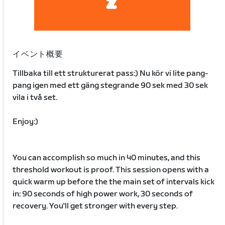
イベント概要
Tillbaka till ett strukturerat pass:) Nu kör vi lite pang-
pang igen med ett gäng stegrande 90 sek med 30 sek
vila i två set.
Enjoy:)
You can accomplish so much in 40 minutes, and this
threshold workout is proof. This session opens with a
quick warm up before the the main set of intervals kick
in: 90 seconds of high power work, 30 seconds of
recovery. You'll get stronger with every step.