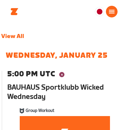
日
本
日
View All
本
語
WEDNESDAY, JANUARY 25
5:00 PM UTC
BAUHAUS Sportklubb Wicked
Wednesday
Group Workout