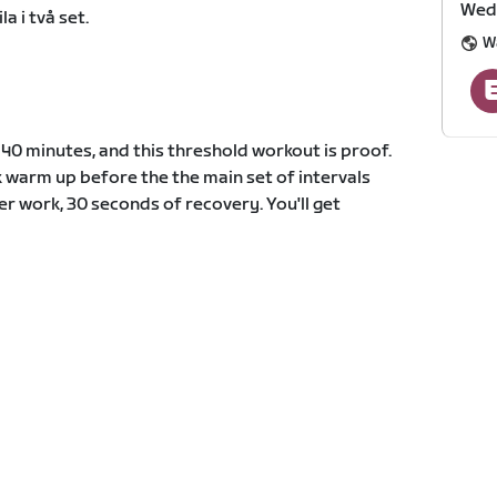
Wed
a i två set.
W
40 minutes, and this threshold workout is proof.
k warm up before the the main set of intervals
er work, 30 seconds of recovery. You'll get