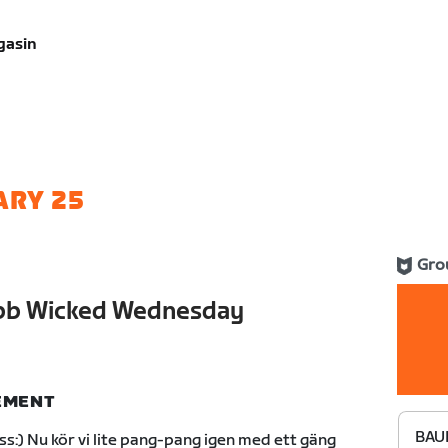
gasin
ARY 25
Gro
bb Wicked Wednesday
NEMENT
BAU
ass:) Nu kör vi lite pang-pang igen med ett gäng