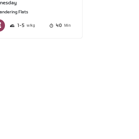
nesday
andering Flats
1
5
40
Min