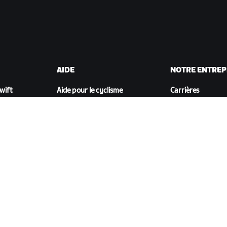
AIDE
NOTRE ENTREP
Zwift
Aide pour le cyclisme
Carrières
Aide pour le running
Opportunités de
t
Compte et commandes
partenariat
Vidéos tutos
Actualités
Forums
Blog
État du système
Inclusion, diversit
Nous contacter
impact social
TÉLÉCHARGER ZWIFT COMPANION