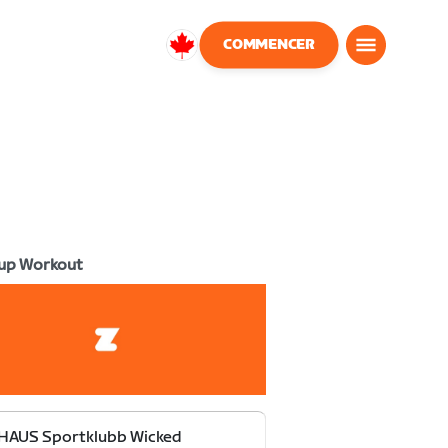
COMMENCER
Canada
Français
up Workout
HAUS Sportklubb Wicked