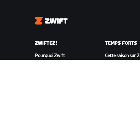
Zwift
ZWIFTEZ !
TEMPS FORTS
Pourquoi Zwift
Cette saison sur 
Fonctionnement de Zwift
Zwift Racing
Courir sur Zwift
Événements Zwif
TÉLÉCHARGER ZWIFT