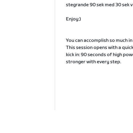
stegrande 90 sek med 30 sek vil
Enjoy:)
You can accomplish so much in 
This session opens with a quic
kick in: 90 seconds of high pow
stronger with every step.