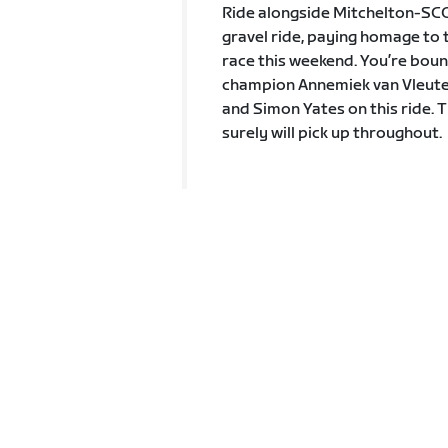
Ride alongside Mitchelton-SCO
gravel ride, paying homage to 
race this weekend. You’re boun
champion Annemiek van Vleute
and Simon Yates on this ride. T
surely will pick up throughout.