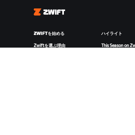
Zwift
ZWIFTを始める
ハイライト
Zwiftを選ぶ理由
This Season on Zw
Zwiftの仕組み
Zwiftレース
Zwiftでランニング
Zwiftイベント
ZWIFTをダウンロード