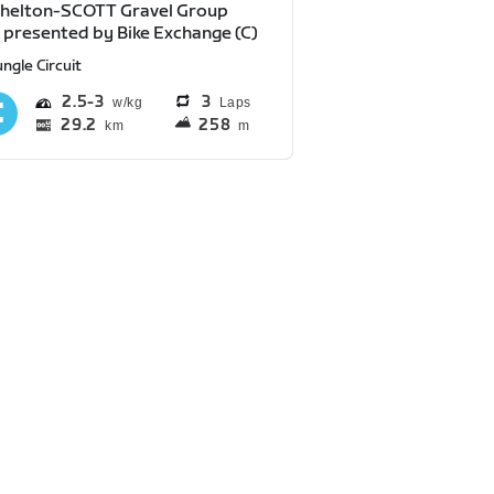
chelton-SCOTT Gravel Group
 presented by Bike Exchange (C)
ngle Circuit
2.5
3
3
Laps
29.2
258
km
m