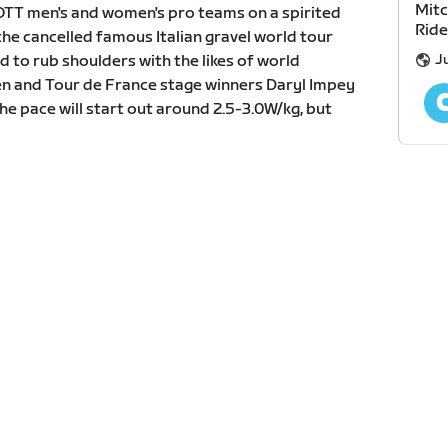
Mit
TT men's and women's pro teams on a spirited
Ride
the cancelled famous Italian gravel world tour
Ju
d to rub shoulders with the likes of world
n and Tour de France stage winners Daryl Impey
he pace will start out around 2.5-3.0W/kg, but