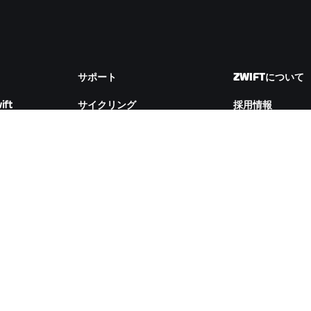
サポート
ZWIFTについて
ift
サイクリング
採用情報
ランニング
パートナーシップ
アカウント&注文
ム
How-To動画
Newsroom
フォーラム
ブログ
サーバー稼働状況
D&Iの取り組み
お問い合わせ
ZWIFTコンパニオンをダウンロード