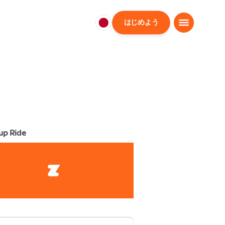
はじめよう
日
本
日
本
語
up Ride