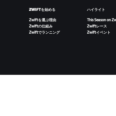
ZWIFTを始める
ハイライト
Zwiftを選ぶ理由
This Season on Zw
Zwiftの仕組み
Zwiftレース
Zwiftでランニング
Zwiftイベント
ZWIFTをダウンロード
©
2026
Zwift, Inc.
All rights reserved.
v
2.246.1
プラ