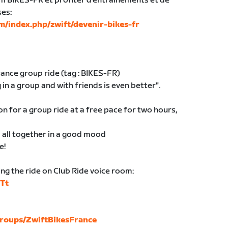
am BIKES-FR et profiter d’entraînements et de
ses:
m/index.php/zwift/devenir-bikes-fr
nce group ride (tag : BIKES-FR)
 in a group and with friends is even better".
 for a group ride at a free pace for two hours,
al all together in a good mood
e!
ing the ride on Club Ride voice room:
9Tt
roups/ZwiftBikesFrance