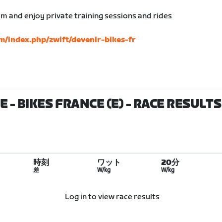
am and enjoy private training sessions and rides
m/index.php/zwift/devenir-bikes-fr
 - BIKES FRANCE (E)
- RACE RESULTS
時刻
ワット
20分
差
W/kg
W/kg
Log in to view race results