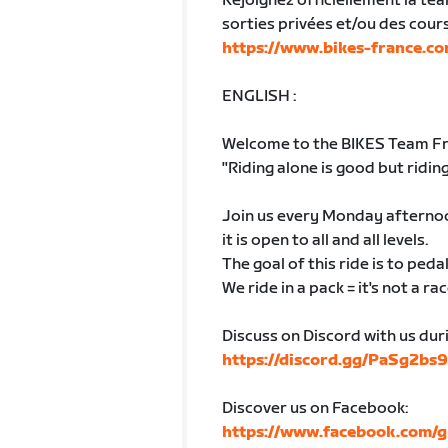
Rejoignez officiellement la te
sorties privées et/ou des cour
https://www.bikes-france.co
ENGLISH :
Welcome to the BIKES Team Fra
"Riding alone is good but riding
Join us every Monday afternoon
it is open to all and all levels.
The goal of this ride is to ped
We ride in a pack = it's not a rac
Discuss on Discord with us dur
https://discord.gg/PaSg2bs
Discover us on Facebook:
https://www.facebook.com/g