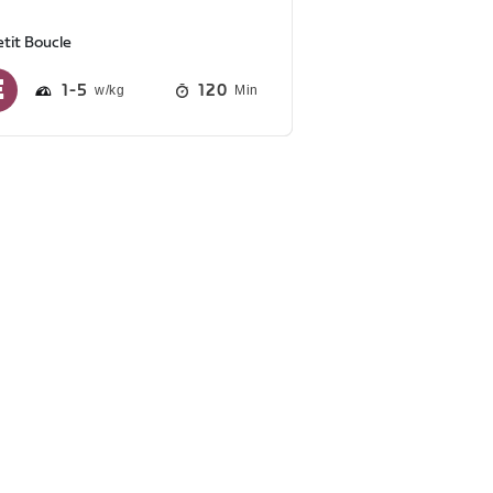
tit Boucle
1
5
120
Min