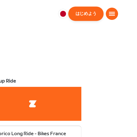
はじめよう
日
本
日
本
語
up Ride
rico Long Ride - Bikes France