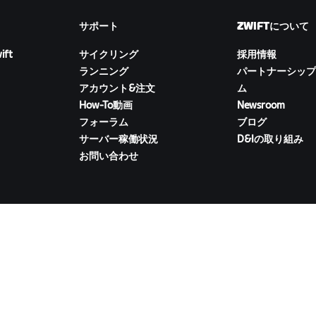
サポート
ZWIFTについて
ift
サイクリング
採用情報
ランニング
パートナーシップ
アカウント&注文
ム
How-To動画
Newsroom
フォーラム
ブログ
サーバー稼働状況
D&Iの取り組み
お問い合わせ
ZWIFTコンパニオンをダウンロード
イバシー
/
法的事項
/
利用規約