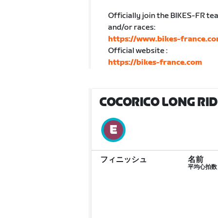
Officially join the BIKES-FR te
and/or races:
https://www.bikes-france.co
Official website :
https://bikes-france.com
COCORICO LONG RIDE
フィニッシュ
名前
平均心拍数