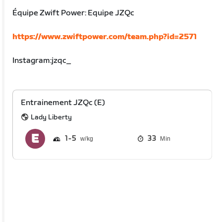
Équipe Zwift Power: Equipe JZQc
https://www.zwiftpower.com/team.php?id=2571
Instagram:jzqc_
Entrainement JZQc (E)
Lady Liberty
1
5
33
Min