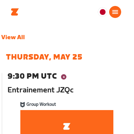
日
本
日
View All
本
語
THURSDAY, MAY 25
9:30 PM UTC
Entrainement JZQc
Group Workout