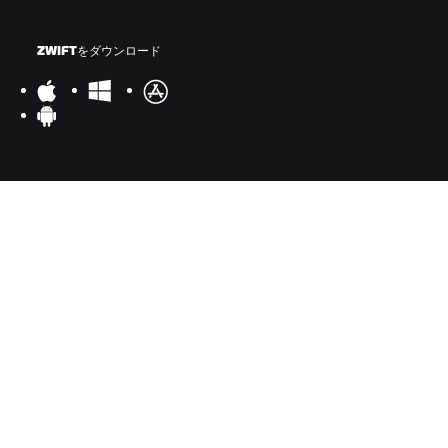
ZWIFTをダウンロード
ZWIFTコンパニオンをダウンロード
©
2026
Zwift, Inc.
All rights reserved.
v
2.246.1
プライバシー
/
法的事項
/
利用規約