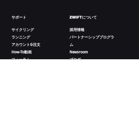
サポート
ZWIFTについて
サイクリング
採用情報
ランニング
パートナーシッププログラ
アカウント&注文
ム
How-To動画
Newsroom
フォーラム
ブログ
サーバー稼働状況
D&Iの取り組み
お問い合わせ
ZWIFTをダウンロード