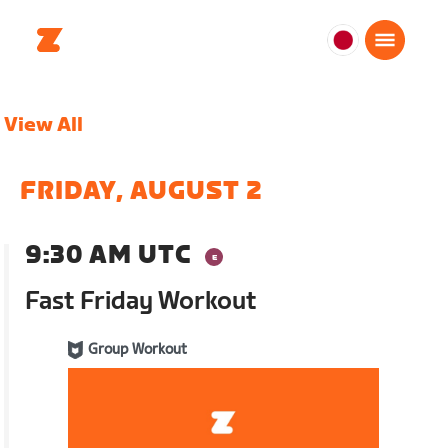
日
本
日
View All
本
語
FRIDAY, AUGUST 2
9:30 AM UTC
Fast Friday Workout
Group Workout