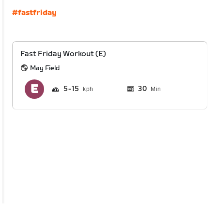
#fastfriday
Fast Friday Workout (E)
May Field
5
15
30
Min