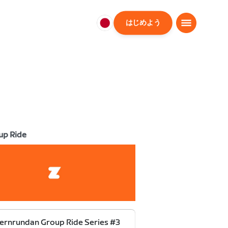
はじめよう
日
本
日
本
語
up Ride
ernrundan Group Ride Series #3