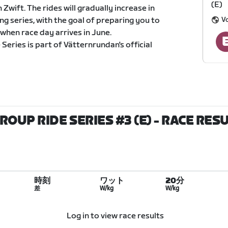
(E)
Zwift. The rides will gradually increase in
V
ng series, with the goal of preparing you to
when race day arrives in June.
eries is part of Vätternrundan's official
UP RIDE SERIES #3 (E)
- RACE RES
時刻
ワット
20分
差
W/kg
W/kg
Log in to view race results