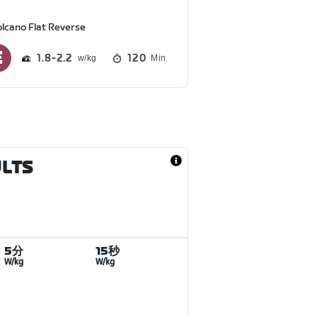
olcano Flat Reverse
1.8
2.2
120
Min
ULTS
5分
15秒
W/kg
W/kg