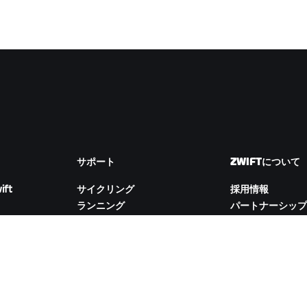
サポート
ZWIFTについて
ift
サイクリング
採用情報
ランニング
パートナーシップ
アカウント&注文
ム
How-To動画
Newsroom
フォーラム
ブログ
サーバー稼働状況
D&Iの取り組み
お問い合わせ