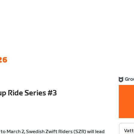
26
Gro
p Ride Series #3
Vatt
o March 2, Swedish Zwift Riders (SZR) will lead