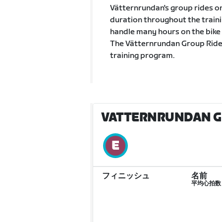
Vätternrundan's group rides on 
duration throughout the traini
handle many hours on the bike 
The Vätternrundan Group Ride S
training program.
VATTERNRUNDAN GRO
フィニッシュ
名前
平均心拍数