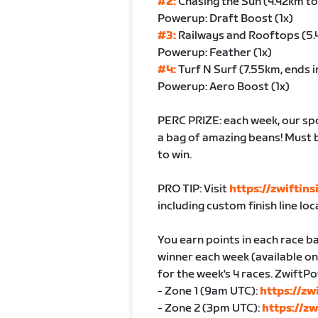
#2:
Chasing the Sun (4.42km to
Powerup: Draft Boost (1x)
#3:
Railways and Rooftops (5
Powerup: Feather (1x)
#4:
Turf N Surf (7.55km, ends i
Powerup: Aero Boost (1x)
PERC PRIZE: each week, our sp
a bag of amazing beans! Must b
to win.
PRO TIP: Visit
https://zwiftins
including custom finish line loc
You earn points in each race ba
winner each week (available on
for the week's 4 races. ZwiftPo
- Zone 1 (9am UTC):
https://z
- Zone 2 (3pm UTC):
https://z