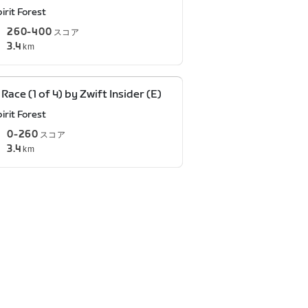
irit Forest
260-400
スコア
3.4
km
 Race (1 of 4) by Zwift Insider (E)
irit Forest
0-260
スコア
3.4
km