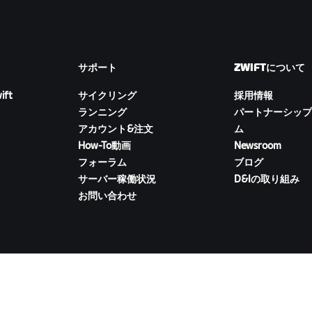
サポート
ZWIFTについて
ift
サイクリング
採用情報
ランニング
パートナーシップ
アカウント&注文
ム
How-To動画
Newsroom
フォーラム
ブログ
サーバー稼働状況
D&Iの取り組み
お問い合わせ
ZWIFTコンパニオンをダウンロード
イバシー
/
法的事項
/
利用規約