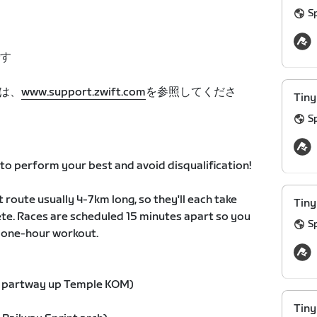
Sp
す
は、
www.support.zwift.com
を参照してくださ
Tiny
Sp
o perform your best and avoid disqualification!
t route usually 4-7km long, so they'll each take
Tiny
te. Races are scheduled 15 minutes apart so you
Sp
id one-hour workout.
ds partway up Temple KOM)
Tiny