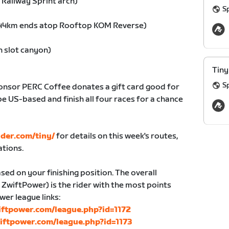
 Railway Sprint arch)
Sp
.44km ends atop Rooftop KOM Reverse)
n slot canyon)
Tiny
Sp
onsor PERC Coffee donates a gift card good for
e US-based and finish all four races for a chance
ider.com/tiny/
for details on this week's routes,
ations.
sed on your finishing position. The overall
 ZwiftPower) is the rider with the most points
wer league links:
wiftpower.com/league.php?id=1172
wiftpower.com/league.php?id=1173