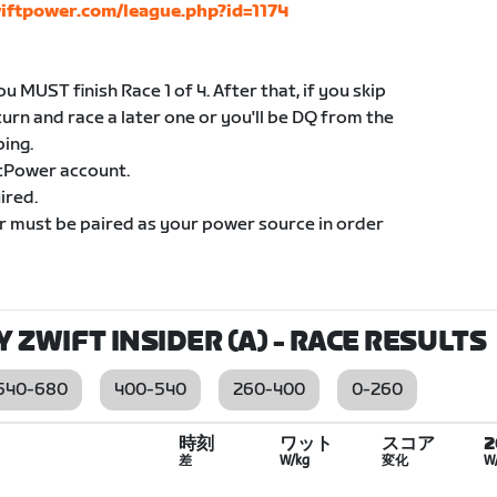
wiftpower.com/league.php?id=1174
u MUST finish Race 1 of 4. After that, if you skip
eturn and race a later one or you'll be DQ from the
ping.
ftPower account.
ired.
r must be paired as your power source in order
BY ZWIFT INSIDER (A)
- RACE RESULTS
540-680
400-540
260-400
0-260
時刻
ワット
スコア
差
W/kg
変化
W