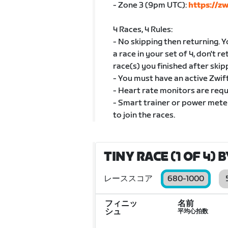
- Zone 3 (9pm UTC):
https://z
4 Races, 4 Rules:
- No skipping then returning. Yo
a race in your set of 4, don't r
race(s) you finished after skip
- You must have an active Zwi
- Heart rate monitors are requ
- Smart trainer or power mete
to join the races.
TINY RACE (1 OF 4) 
レーススコア
680-1000
フィニッ
名前
シュ
平均心拍数