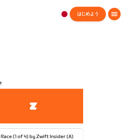
はじめよう
日
本
日
本
語
e
 Race (1 of 4) by Zwift Insider (A)