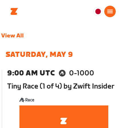
日
本
日
View All
本
語
SATURDAY, MAY 9
9:00 AM UTC
0-1000
Tiny Race (1 of 4) by Zwift Insider
Race