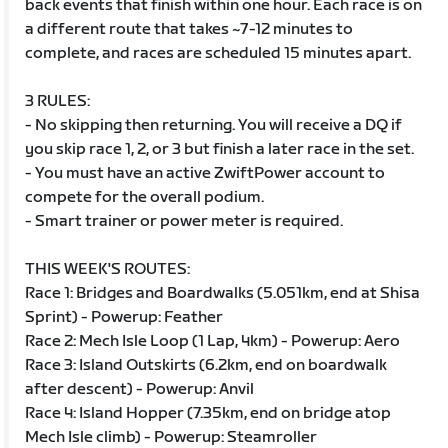
back events that finish within one hour. Each race is on
a different route that takes ~7-12 minutes to
complete, and races are scheduled 15 minutes apart.
3 RULES:
- No skipping then returning. You will receive a DQ if
you skip race 1, 2, or 3 but finish a later race in the set.
- You must have an active ZwiftPower account to
compete for the overall podium.
- Smart trainer or power meter is required.
THIS WEEK'S ROUTES:
Race 1: Bridges and Boardwalks (5.051km, end at Shisa
Sprint) - Powerup: Feather
Race 2: Mech Isle Loop (1 Lap, 4km) - Powerup: Aero
Race 3: Island Outskirts (6.2km, end on boardwalk
after descent) - Powerup: Anvil
Race 4: Island Hopper (7.35km, end on bridge atop
Mech Isle climb) - Powerup: Steamroller