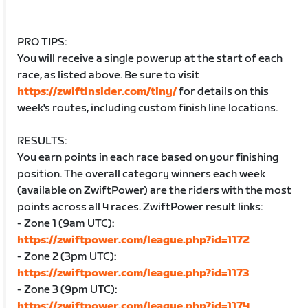
PRO TIPS:
You will receive a single powerup at the start of each
race, as listed above. Be sure to visit
https://zwiftinsider.com/tiny/
for details on this
week's routes, including custom finish line locations.
RESULTS:
You earn points in each race based on your finishing
position. The overall category winners each week
(available on ZwiftPower) are the riders with the most
points across all 4 races. ZwiftPower result links:
- Zone 1 (9am UTC):
https://zwiftpower.com/league.php?id=1172
- Zone 2 (3pm UTC):
https://zwiftpower.com/league.php?id=1173
- Zone 3 (9pm UTC):
https://zwiftpower.com/league.php?id=1174