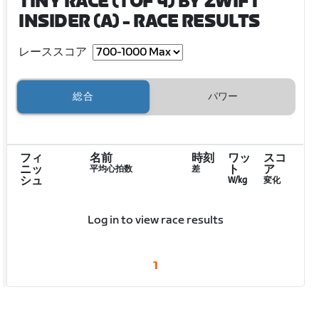
TINY RACE (1 OF 4) BY ZWIFT
INSIDER (A)
- RACE RESULTS
レーススコア
総合
パワー
フィ
名前
時刻
ワッ
スコ
ニッ
ト
ア
平均心拍数
差
シュ
W/kg
変化
Log in to view race results
1