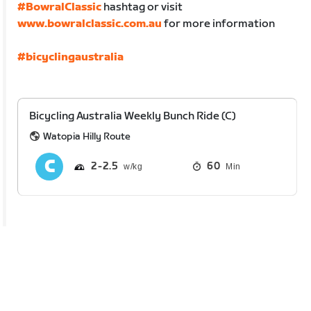
#BowralClassic
hashtag or visit
www.bowralclassic.com.au
for more information
#bicyclingaustralia
Bicycling Australia Weekly Bunch Ride (C)
Watopia Hilly Route
2
2.5
60
Min