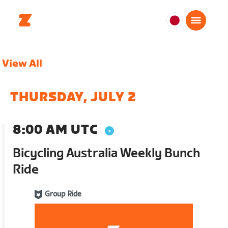
日
本
日
View All
本
語
THURSDAY, JULY 2
8:00 AM UTC
Bicycling Australia Weekly Bunch
Ride
Group Ride