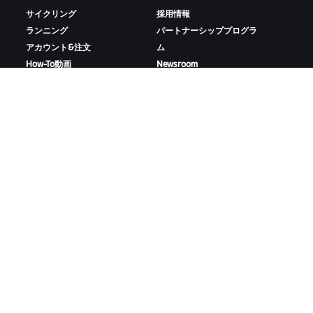
サイクリング
採用情報
ランニング
パートナーシッププログラ
アカウント&注文
ム
How-To動画
Newsroom
フォーラム
ブログ
サーバー稼働状況
D&Iの取り組み
お問い合わせ
ZWIFTをダウンロード
ZWIFTコンパニオンをダウンロード