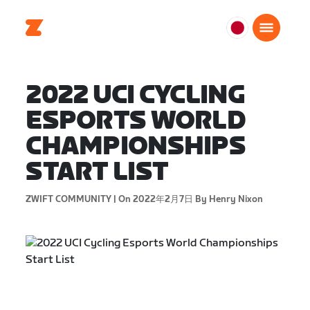
日
本
日
2022 UCI CYCLING
本
語
ESPORTS WORLD
CHAMPIONSHIPS
START LIST
ZWIFT COMMUNITY |
On 2022年2月7日
By Henry Nixon