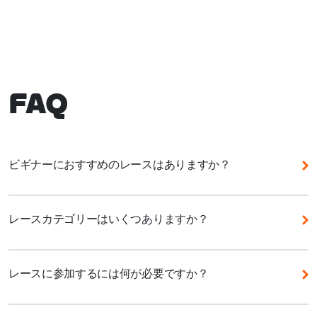
FAQ
ビギナーにおすすめのレースはありますか？
Zwiftではさまざまなレースに参加できます。レース
に参加するときは、レースコースについて事前に調べ
レースカテゴリーはいくつありますか？
て、コースの距離や獲得標高などの情報をチェックし
ておきましょう。Zwiftで初めてレースに参加するな
Zwiftレーススコアによる新しいランキングシステム
ら、ZRacing Monthly Seriesがおすすめです。毎週1
には、5つのカテゴリーがあります。これらのカテゴ
レースに参加するには何が必要ですか？
ステージを争う1ヶ月間のシリーズ戦は毎月テーマが
リーはレーススコアの範囲によって定義され、レース
異なり、毎日複数のイベントを開催しています。各イ
成績とパワーデータに応じてライダーを適切なグルー
Zwiftでレースを始めるには、バイク、トレーナー、
ベントは1時間以内で終了するので、スケジュールに
プに振り分けます。