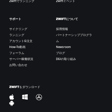
Zwiftでランニング
Zwiftイベント
め、体力を温存することができる。
ドロップ/脱落/ちぎれる:
他のライダーまたは集団につ
いていくことができず遅れてしまうこと。
サポート
ZWIFTについて
集団スプリント/ゴールスプリント:
メイン集団でのス
サイクリング
採用情報
プリント。ゴール前で行われるスプリント。
ランニング
パートナーシッププログラ
アカウント&注文
ム
ギャップ:
前走者または先行集団とのタイムまたは距
How-To動画
Newsroom
離の差。タイムギャップ。遅れ。
フォーラム
ブログ
サーバー稼働状況
D&Iの取り組み
ペースアップ/激走:
本気を出して走ること。ゲーム内
お問い合わせ
では「Hammer Time（ハンマータイム）」の効果音
もある。
KOM/QOM:
登りの区間を最速タイムで通過するクラ
ZWIFTをダウンロード
イマーのこと。山岳賞ジャージは赤い水玉模様が目
印。直訳すると「山岳王」または「山岳女王」。
脱落:
メイン集団から置き去りにされること。ちぎれ
る。メイン集団から脱落したライダーが集まってでき