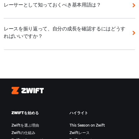
Zwiftアカウントがあれば十分です。
合わせて参加してください。公平なレースのために
レーサーとして知っておくべき基本用語は？
690〜1000
Zwiftレーススコアを導入しているので、同じレベル
基本的なセットアップに加えて、以下のアイテムを用
Ride On:
ゲーム内で他のライダーに「いいね」や声援
のZwifterとレースを楽しめます。ZRacing Monthly
意することをおすすめします。
520〜690
を送ったり、挨拶代わりにも使える便利なフレーズ。
Seriesのエントリーは
こちら
から、Zwiftレーススコ
レースを振り返って、自分の成長を確認するにはどうす
扇風機: 扇風機全開で室内を涼しく快適に！
アについては
こちら
を参照してください。
350〜520
ればいいですか？
PowerUp:
スタート/フィニッシュ、スプリントや
KOMのアーチを通過するともらえるパフォーマンスブ
心拍計: 心拍数を計測してレース中のエフォートレベ
Zwiftにはコミュニティ主導のイベントもたくさんあ
Zwift.com
のレーシングプロフィールでは、レース履
180〜350
ースター。もらえるアイテムはランダムです。詳しく
ルを確認
ります。多種多様なフォーマットで楽しめるコミュニ
歴やパフォーマンスデータをまとめて確認できます。
は
こちら
をご覧ください。
1〜180
ティイベントをチェックしてみてください。
結果を振り返り、主要なパワー指標をチェックすれ
Zwift Play: 集団内での位置取りに有効
ば、自分の走りがどのように向上しているかを把握で
アタック:
他のライダーや集団を振り切るために急加
ボトルと補給食: ハンガーノック、脱水症状を防ぐた
きます。
速すること。逃げ集団を形成するため、メイン集団の
めに水分とカロリーを補給
ペースを上げるためなど、目的はいろいろ。
レーシングプロフィールは
こちら
Zwift
ブレイクアウェイ:
メイン集団から飛び出して、単独
Zwiftを始めるのに必要なセットアップについて詳し
または少人数で形成される先行集団。エスケープある
くは、
こちら
を参照してください。
ZWIFTを始める
ハイライト
いは「逃げ」とも。
Zwiftを選ぶ理由
This Season on Zwift
ドラフティング:
前走者を風よけにして走ること。ス
Zwiftの仕組み
Zwiftレース
リップストリームに入って走れば空気抵抗が少ないた