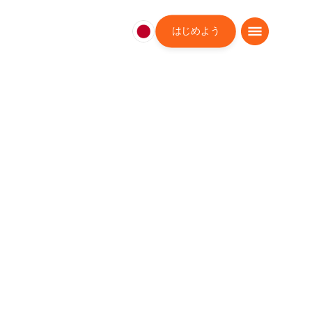
はじめよう
日
本
日
本
語