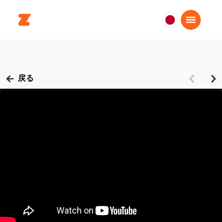
日
本
日
本
語
戻る