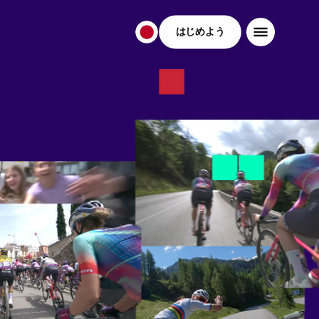
はじめよう
日
本
日
本
語