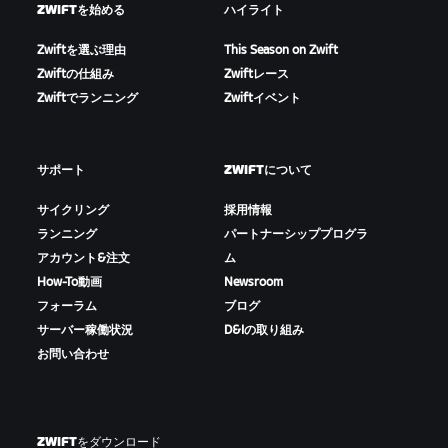
ZWIFTを始める
ハイライト
Zwiftを選ぶ理由
This Season on Zwift
Zwiftの仕組み
Zwiftレース
Zwiftでランニング
Zwiftイベント
サポート
ZWIFTについて
サイクリング
採用情報
ランニング
パートナーシッププログラ
アカウント&注文
ム
How-To動画
Newsroom
フォーラム
ブログ
サーバー稼働状況
D&Iの取り組み
お問い合わせ
ZWIFTをダウンロード