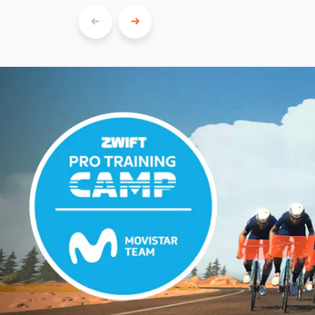
前
次
の
の
ス
ス
ラ
ラ
イ
イ
ド
ド
へ
へ