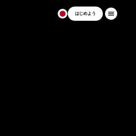
はじめよう
日
本
日
本
語