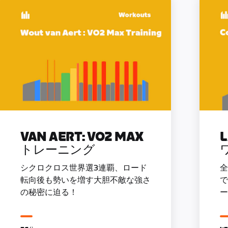
VAN AERT: VO2 MAX
トレーニング
シクロクロス世界選3連覇、ロード
全
転向後も勢いを増す大胆不敵な強さ
で
の秘密に迫る！
ー