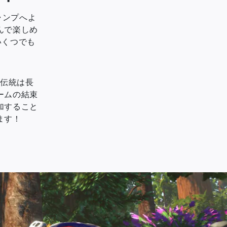
ャンプへよ
んで楽しめ
いくつでも
の伝統は長
ームの結束
加すること
ます！