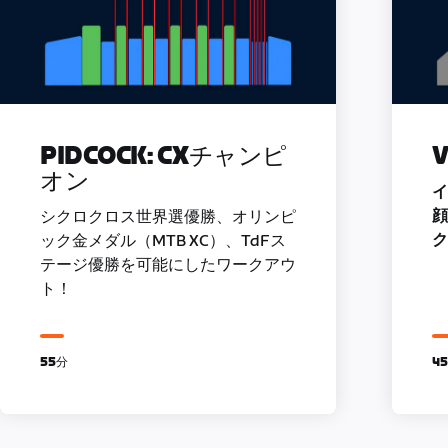
PIDCOCK: CXチャンピ
オン
イ
顔
シクロクロス世界選優勝、オリンピ
ク
ック金メダル（MTB XC）、TdFス
テージ優勝を可能にしたワークアウ
ト！
55分
4