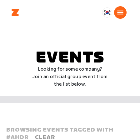
대
한
민
국
한
EVENTS
국
어
Looking for some company?
Join an official group event from
the list below.
BROWSING EVENTS TAGGED WITH
#
AHDR
CLEAR