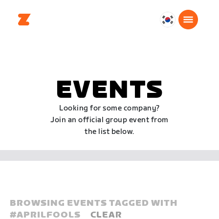
대
한
민
국
한
EVENTS
국
어
Looking for some company?
Join an official group event from
the list below.
BROWSING EVENTS TAGGED WITH
#
APRILFOOLS
CLEAR