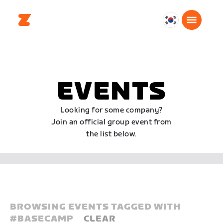
대
한
민
국
한
EVENTS
국
어
Looking for some company?
Join an official group event from
the list below.
BROWSING EVENTS TAGGED WITH
#
BASECAMP
CLEAR