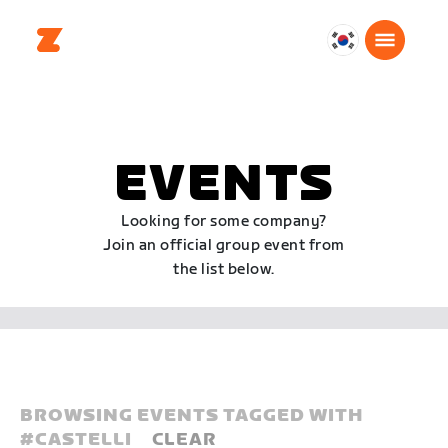
대
한
민
국
한
EVENTS
국
어
Looking for some company?
Join an official group event from
the list below.
BROWSING EVENTS TAGGED WITH
#
CASTELLI
CLEAR