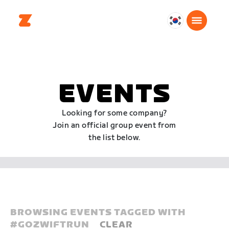
대
한
민
국
한
EVENTS
국
어
Looking for some company?
Join an official group event from
the list below.
BROWSING EVENTS TAGGED WITH
#
GOZWIFTRUN
CLEAR