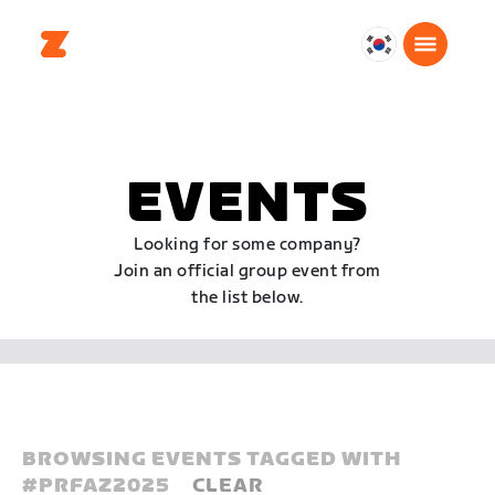
대
한
민
국
한
EVENTS
국
어
Looking for some company?
Join an official group event from
the list below.
BROWSING EVENTS TAGGED WITH
#
PRFAZ2025
CLEAR