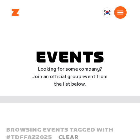
대
한
민
국
한
EVENTS
국
어
Looking for some company?
Join an official group event from
the list below.
BROWSING EVENTS TAGGED WITH
#
TDFFAZ2025
CLEAR