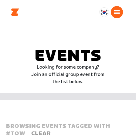
대
한
민
국
한
EVENTS
국
어
Looking for some company?
Join an official group event from
the list below.
BROWSING EVENTS TAGGED WITH
#
TOW
CLEAR