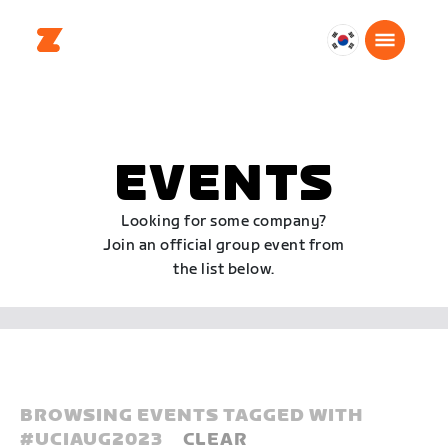
대
한
민
국
한
EVENTS
국
어
Looking for some company?
Join an official group event from
the list below.
BROWSING EVENTS TAGGED WITH
#
UCIAUG2023
CLEAR