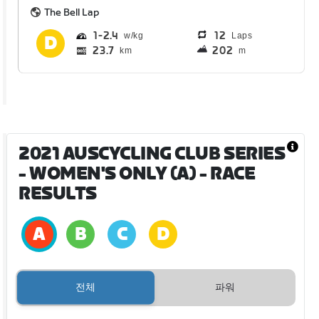
The Bell Lap
1
2.4
12
Laps
23.7
202
km
m
2021 AUSCYCLING CLUB SERIES
- WOMEN'S ONLY (A)
- RACE
RESULTS
전체
파워