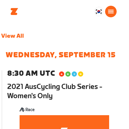
대
한
민
View All
국
한
국
WEDNESDAY, SEPTEMBER 15
어
8:30 AM UTC
2021 AusCycling Club Series -
Women's Only
Race