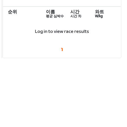
순위
이름
시간
와트
평균 심박수
시간 차
W/kg
Log in to view race results
1