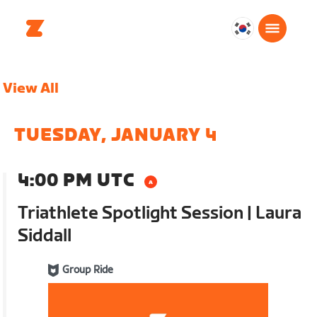
대
한
민
View All
국
한
국
TUESDAY, JANUARY 4
어
4:00 PM UTC
Triathlete Spotlight Session | Laura
Siddall
Group Ride