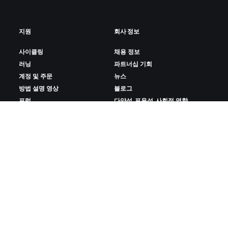
지원
회사 정보
사이클링
채용 정보
러닝
파트너십 기회
계정 및 주문
뉴스
방법 설명 영상
블로그
포럼
다양성, 포용성, 사회적 영향
시스템 상태
쿠키 설정
문의하기
ZWIFT 다운로드