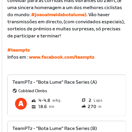
convidar para as corridas mais vibrantes do Zwift, (é
uma sincera homenagem a um dos melhores ciclistas
do mundo:
#joaoalmeidabotalume).
Vão haver
transmissões em directo, (com convidados especiais),
sorteios de prémios e muitas surpresas, só precisas
de participar e terminar!
#teamptz
Infos em :
www.facebook.com/teamptz
TeamPTz - "Bota Lume" Race Series (A)
Cobbled Climbs
4
4.8
2
Laps
18.6
270
km
m
TeamPTz - "Bota Lume" Race Series (B)