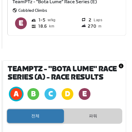
TeamPTz - "Bota Lume" Race Series (E)
Cobbled Climbs
1
5
2
Laps
18.6
270
km
m
TEAMPTZ - "BOTA LUME" RACE
SERIES (A)
- RACE RESULTS
전체
파워