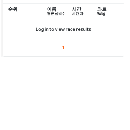
순위
이름
시간
와트
평균 심박수
시간 차
W/kg
Log in to view race results
1