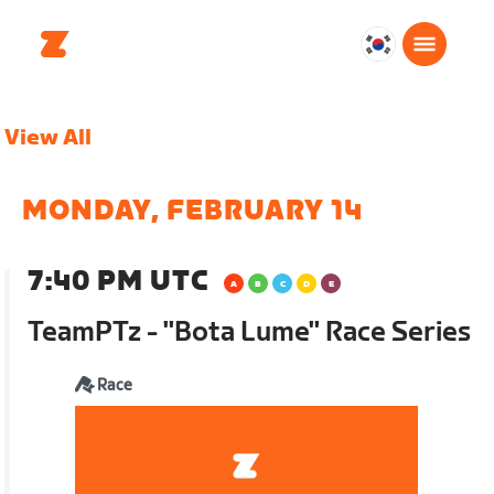
대
한
민
View All
국
한
국
MONDAY, FEBRUARY 14
어
7:40 PM UTC
TeamPTz - "Bota Lume" Race Series
Race