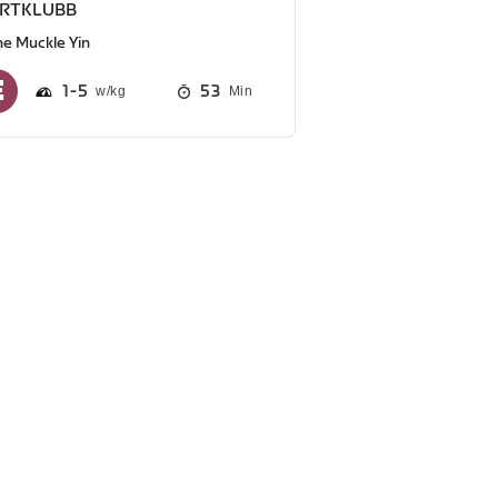
RTKLUBB
he Muckle Yin
1
5
53
Min