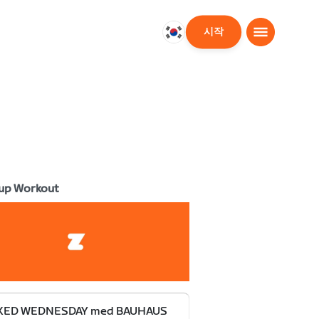
시작
대
한
민
국
한
국
어
up Workout
KED WEDNESDAY med BAUHAUS