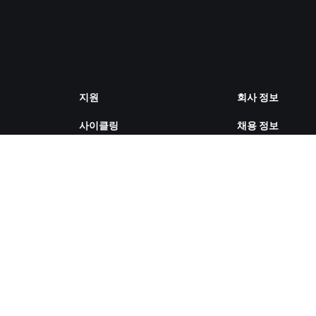
지원
회사 정보
사이클링
채용 정보
러닝
파트너십 기회
계정 및 주문
뉴스
방법 설명 영상
블로그
포럼
다양성, 포용성, 
시스템 상태
향
문의하기
쿠키 설정
ZWIFT COMPANION 다운로드