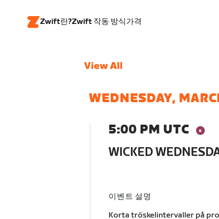
Zwift란?
Zwift 작동 방식
가격
View All
WEDNESDAY, MARC
5:00 PM UTC
WICKED WEDNESDA
이벤트 설명
Korta tröskelintervaller på pr