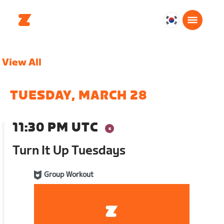
대
한
민
View All
국
한
국
TUESDAY, MARCH 28
어
11:30 PM UTC
Turn It Up Tuesdays
Group Workout