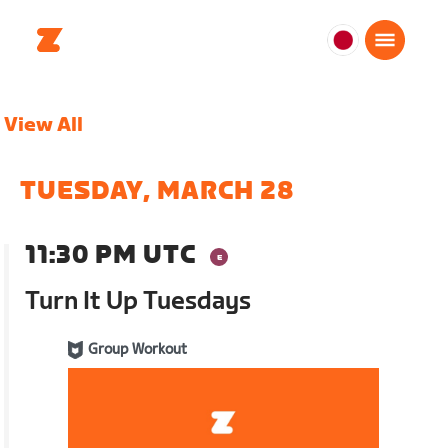
日
本
日
View All
本
語
TUESDAY, MARCH 28
11:30 PM UTC
Turn It Up Tuesdays
Group Workout