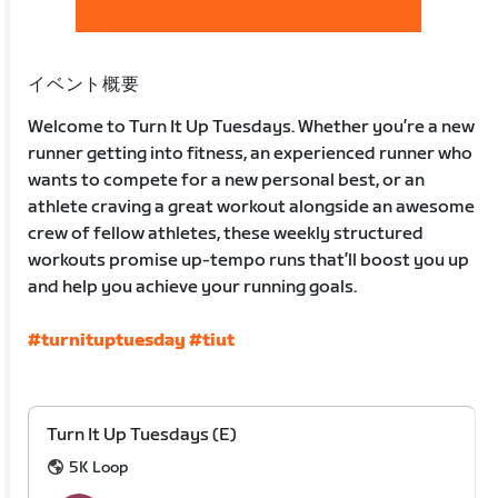
イベント概要
Welcome to Turn It Up Tuesdays. Whether you’re a new
runner getting into fitness, an experienced runner who
wants to compete for a new personal best, or an
athlete craving a great workout alongside an awesome
crew of fellow athletes, these weekly structured
workouts promise up-tempo runs that’ll boost you up
and help you achieve your running goals.
#turnituptuesday
#tiut
Turn It Up Tuesdays (E)
5K Loop