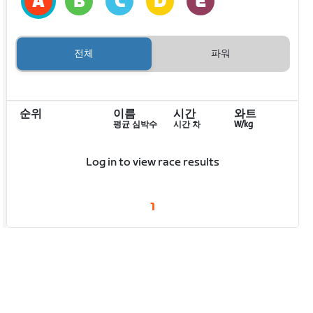
전체
파워
순위
이름
시간
와트
평균 심박수
시간 차
W/kg
Log in to view race results
1