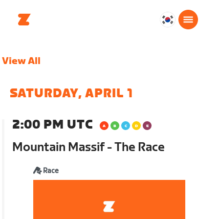
대
한
민
View All
국
한
국
SATURDAY, APRIL 1
어
2:00 PM UTC
Mountain Massif - The Race
Race