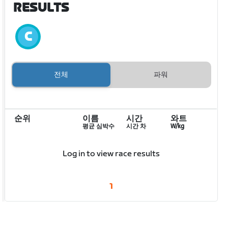
RESULTS
전체
파워
순위
이름
시간
와트
평균 심박수
시간 차
W/kg
Log in to view race results
1