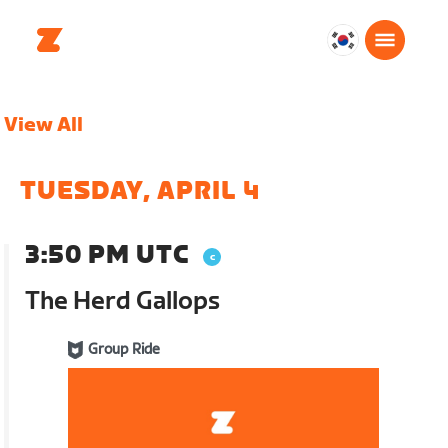
대
한
민
View All
국
한
국
TUESDAY, APRIL 4
어
3:50 PM UTC
The Herd Gallops
Group Ride