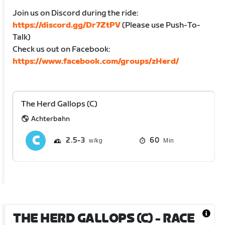
Join us on Discord during the ride:
https://discord.gg/Dr7ZtPV
(Please use Push-To-
Talk)
Check us out on Facebook:
https://www.facebook.com/groups/zHerd/
The Herd Gallops (C)
Achterbahn
2.5
3
60
Min
THE HERD GALLOPS (C)
- RACE