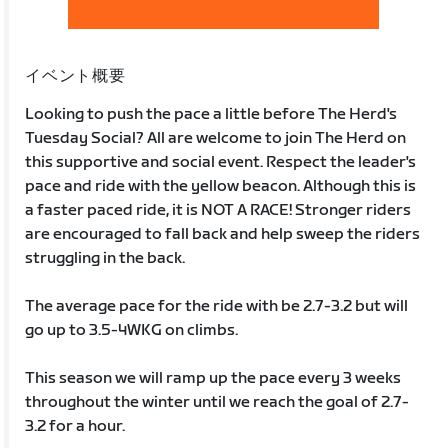
イベント概要
Looking to push the pace a little before The Herd's
Tuesday Social? All are welcome to join The Herd on
this supportive and social event. Respect the leader's
pace and ride with the yellow beacon. Although this is
a faster paced ride, it is NOT A RACE! Stronger riders
are encouraged to fall back and help sweep the riders
struggling in the back.
The average pace for the ride with be 2.7-3.2 but will
go up to 3.5-4WKG on climbs.
This season we will ramp up the pace every 3 weeks
throughout the winter until we reach the goal of 2.7-
3.2 for a hour.