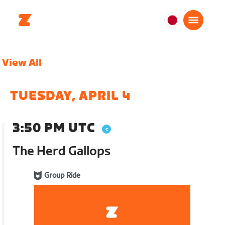
日
本
日
View All
本
語
TUESDAY, APRIL 4
3:50 PM UTC
The Herd Gallops
Group Ride