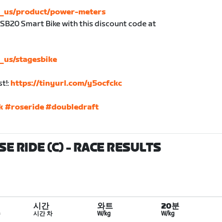
en_us/product/power-meters
SB20 Smart Bike with this discount code at
n_us/stagesbike
t!:
https://tinyurl.com/y5ocfckc
k
#roseride
#doubledraft
E RIDE (C)
- RACE RESULTS
시간
와트
20분
수
시간 차
W/kg
W/kg