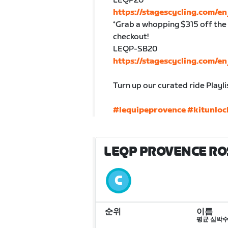
LEQP20
https://stagescycling.com/
*Grab a whopping $315 off the 
checkout!
LEQP-SB20
https://stagescycling.com/e
Turn up our curated ride Playlis
#lequipeprovence
#kitunloc
LEQP PROVENCE ROS
순위
이름
평균 심박