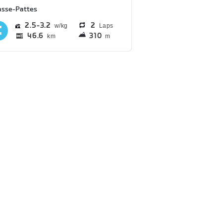
asse-Pattes
2.5
3.2
2
Laps
46.6
310
km
m