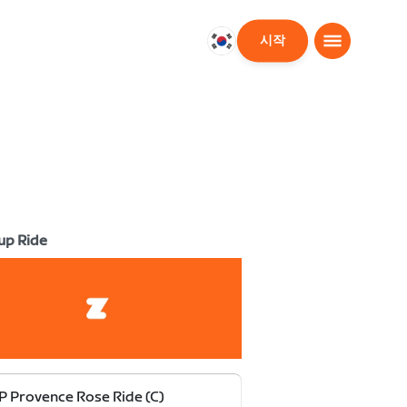
시작
대
한
민
국
한
국
어
up Ride
 Provence Rose Ride (C)