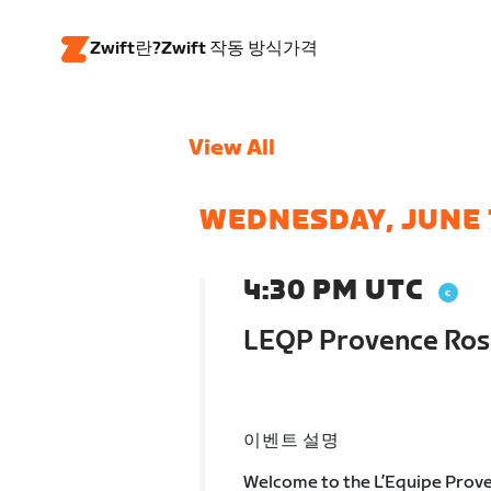
Zwift란?
Zwift 작동 방식
가격
View All
WEDNESDAY, JUNE 
4:30 PM UTC
LEQP Provence Ros
이벤트 설명
Welcome to the L’Equipe Prove