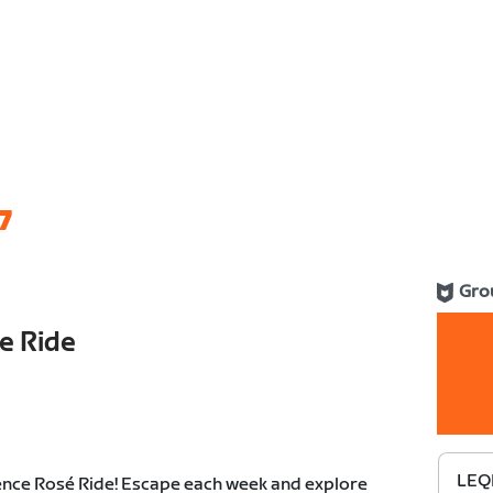
7
Gro
e Ride
LEQP
nce Rosé Ride! Escape each week and explore