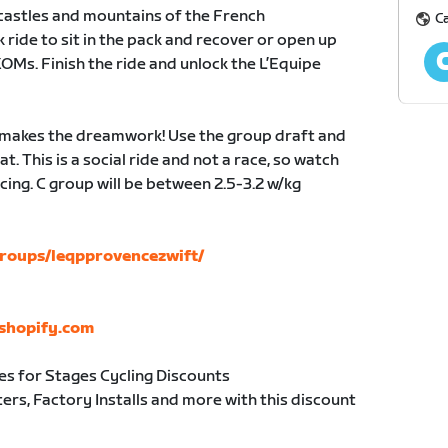
, castles and mountains of the French
C
 ride to sit in the pack and recover or open up
KOMs. Finish the ride and unlock the L’Equipe
k makes the dreamwork! Use the group draft and
. This is a social ride and not a race, so watch
cing. C group will be between 2.5-3.2 w/kg
roups/leqpprovencezwift/
yshopify.com
s for Stages Cycling Discounts
rs, Factory Installs and more with this discount