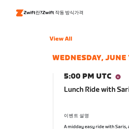
Zwift란?
Zwift 작동 방식
가격
View All
WEDNESDAY, JUNE 
5:00 PM UTC
Lunch Ride with Sar
이벤트 설명
A midday easy ride with Saris,