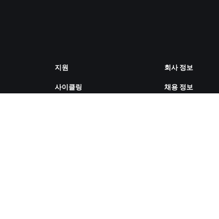
지원
회사 정보
사이클링
채용 정보
러닝
파트너십 기회
계정 및 주문
뉴스
방법 설명 영상
블로그
포럼
다양성, 포용성, 
시스템 상태
향
문의하기
쿠키 설정
ZWIFT COMPANION 다운로드