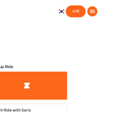
시작
대
한
민
국
한
국
어
up Ride
h Ride with Saris