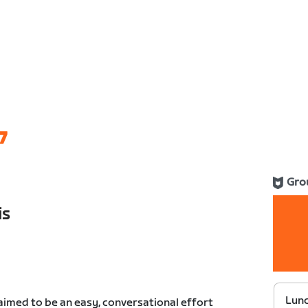
7
Gro
is
Lunc
 aimed to be an easy, conversational effort