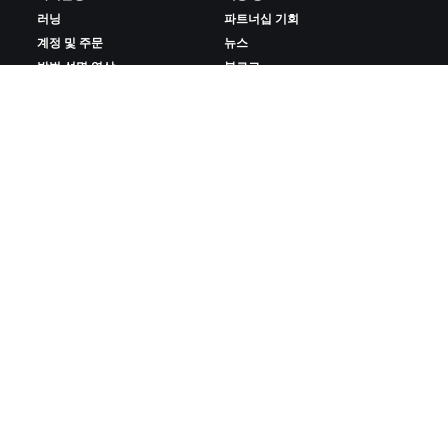
러닝
파트너십 기회
계정 및 주문
뉴스
방법 설명 영상
블로그
포럼
다양성, 포용성, 사회적 영향
시스템 상태
쿠키 설정
문의하기
ZWIFT 다운로드
ZWIFT COMPANION 다운로드