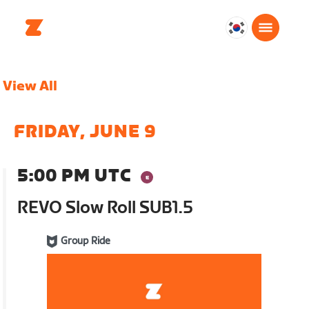
대
한
민
View All
국
한
국
FRIDAY, JUNE 9
어
5:00 PM UTC
REVO Slow Roll SUB1.5
Group Ride