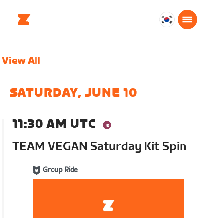
대
한
민
View All
국
한
국
SATURDAY, JUNE 10
어
11:30 AM UTC
TEAM VEGAN Saturday Kit Spin
Group Ride