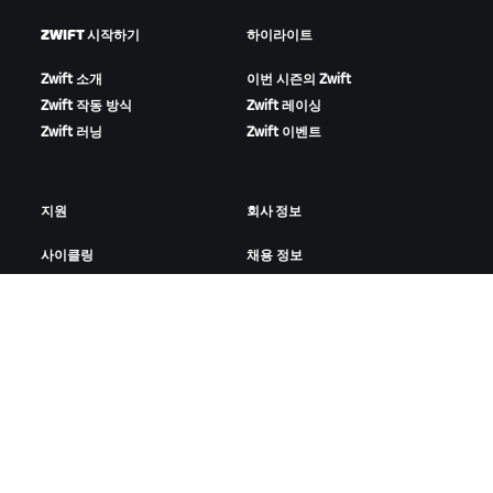
ZWIFT 시작하기
하이라이트
Zwift 소개
이번 시즌의 Zwift
Zwift 작동 방식
Zwift 레이싱
Zwift 러닝
Zwift 이벤트
지원
회사 정보
사이클링
채용 정보
러닝
파트너십 기회
계정 및 주문
뉴스
방법 설명 영상
블로그
포럼
다양성, 포용성, 사회적 영향
시스템 상태
쿠키 설정
문의하기