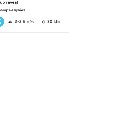
-up reveal
hamps-Élysées
2
2.5
30
Min