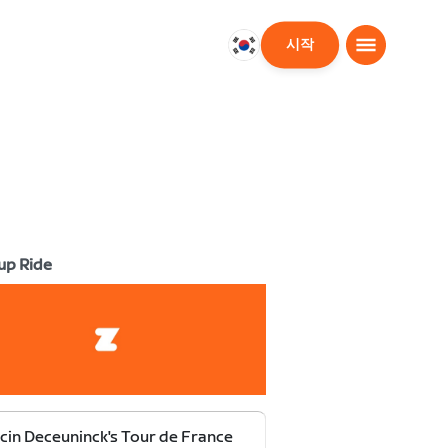
시작
대
한
민
국
한
국
어
up Ride
cin Deceuninck's Tour de France