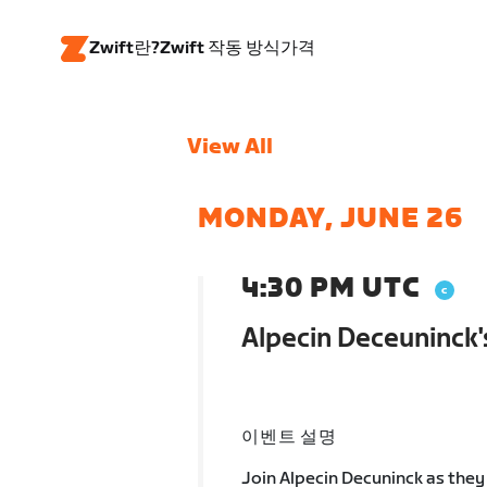
Zwift란?
Zwift 작동 방식
가격
View All
MONDAY, JUNE 26
4:30 PM UTC
Alpecin Deceuninck'
이벤트 설명
Join Alpecin Decuninck as they