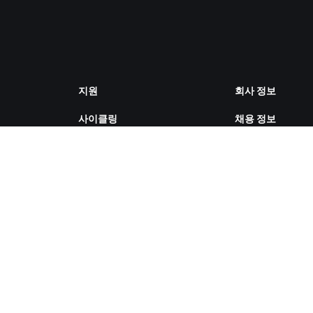
지원
회사 정보
사이클링
채용 정보
러닝
파트너십 기회
계정 및 주문
뉴스
방법 설명 영상
블로그
포럼
다양성, 포용성, 
시스템 상태
향
문의하기
쿠키 설정
ZWIFT COMPANION 다운로드