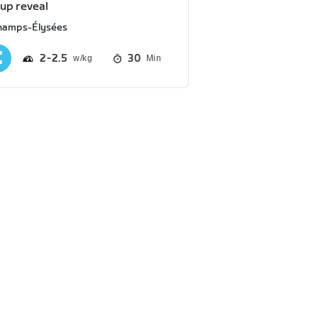
-up reveal
hamps-Élysées
2
2.5
30
Min