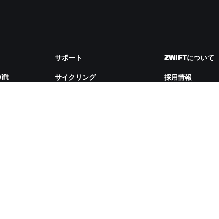
サポート
ZWIFTについて
ift
サイクリング
採用情報
ランニング
パートナーシップ
アカウント&注文
ム
How-To動画
Newsroom
フォーラム
ブログ
サーバー稼働状況
D&Iの取り組み
お問い合わせ
ZWIFTコンパニオンをダウンロード