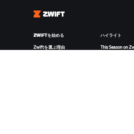
Zwift
ZWIFTを始める
ハイライト
Zwiftを選ぶ理由
This Season on Zw
Zwiftの仕組み
Zwiftレース
Zwiftでランニング
Zwiftイベント
ZWIFTをダウンロード