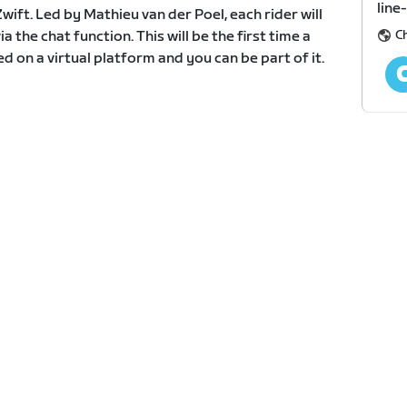
line
Zwift. Led by Mathieu van der Poel, each rider will
C
 the chat function. This will be the first time a
 on a virtual platform and you can be part of it.