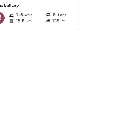
e Bell Lap
1
6
8
Laps
15.8
135
km
m