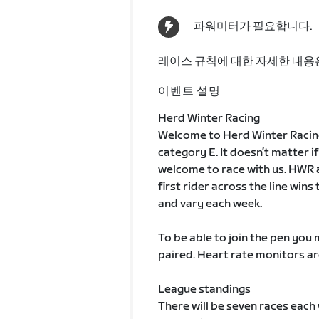
파워미터가 필요합니다.
레이스 규칙에 대한 자세한 내용
이벤트 설명
Herd Winter Racing
Welcome to Herd Winter Racing
category E. It doesn’t matter if
welcome to race with us. HWR a
first rider across the line win
and vary each week.
To be able to join the pen you
paired. Heart rate monitors 
League standings
There will be seven races each