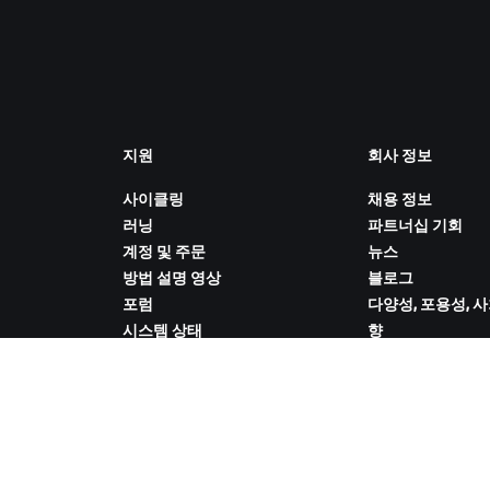
지원
회사 정보
사이클링
채용 정보
러닝
파트너십 기회
계정 및 주문
뉴스
방법 설명 영상
블로그
포럼
다양성, 포용성, 
시스템 상태
향
문의하기
쿠키 설정
ZWIFT COMPANION 다운로드