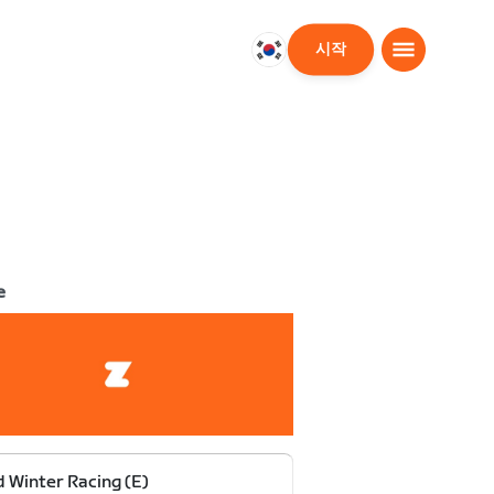
시작
대
한
민
국
한
국
어
e
 Winter Racing (E)