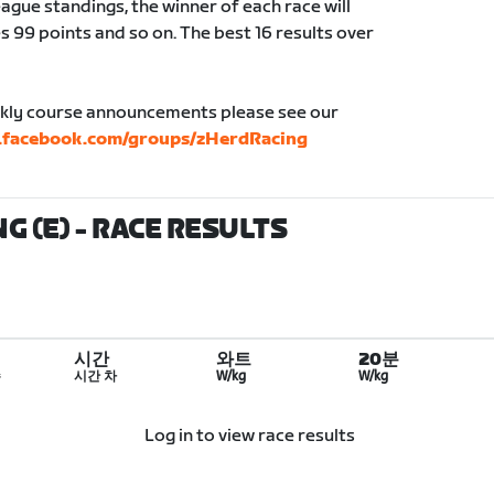
eague standings, the winner of each race will
s 99 points and so on. The best 16 results over
kly course announcements please see our
.facebook.com/groups/zHerdRacing
G (E)
- RACE RESULTS
시간
와트
20분
수
시간 차
W/kg
W/kg
Log in to view race results