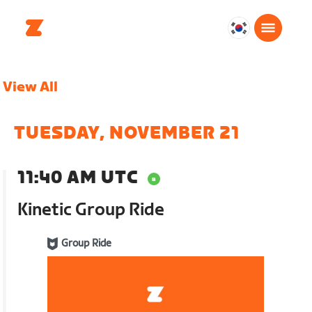
대
한
민
View All
국
한
국
TUESDAY, NOVEMBER 21
어
11:40 AM UTC
Kinetic Group Ride
Group Ride