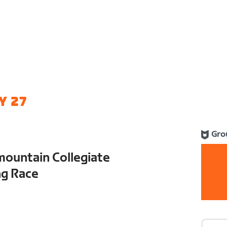
Y 27
Gro
mountain Collegiate
ng Race