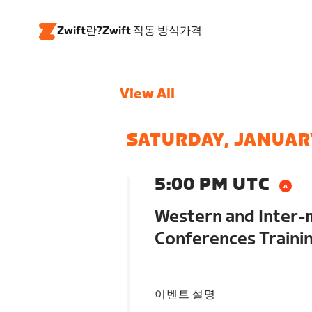
Zwift란?
Zwift 작동 방식
가격
View All
SATURDAY, JANUAR
5:00 PM UTC
Western and Inter-
Conferences Traini
이벤트 설명