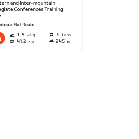
ern and Inter-mountain
egiate Conferences Training
e
atopia Flat Route
1
5
4
Laps
41.2
245
km
m