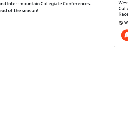
West
 and Inter-mountain Collegiate Conferences.
Coll
ad of the season!
Rac
W