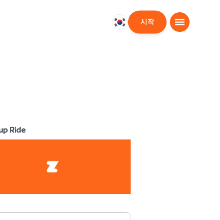
시작
대
한
민
국
한
국
어
up Ride